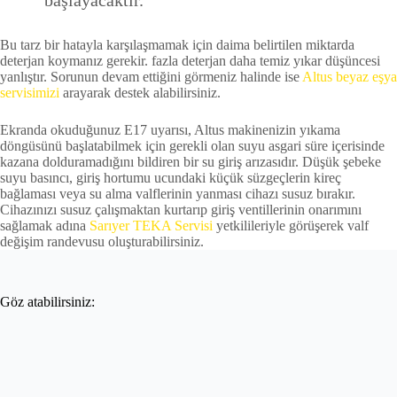
başlayacaktır.
Bu tarz bir hatayla karşılaşmamak için daima belirtilen miktarda
deterjan koymanız gerekir. fazla deterjan daha temiz yıkar düşüncesi
yanlıştır. Sorunun devam ettiğini görmeniz halinde ise
Altus beyaz eşya
servisimizi
arayarak destek alabilirsiniz.
Ekranda okuduğunuz E17 uyarısı, Altus makinenizin yıkama
döngüsünü başlatabilmek için gerekli olan suyu asgari süre içerisinde
kazana dolduramadığını bildiren bir su giriş arızasıdır. Düşük şebeke
suyu basıncı, giriş hortumu ucundaki küçük süzgeçlerin kireç
bağlaması veya su alma valflerinin yanması cihazı susuz bırakır.
Cihazınızı susuz çalışmaktan kurtarıp giriş ventillerinin onarımını
sağlamak adına
Sarıyer TEKA Servisi
yetkilileriyle görüşerek valf
değişim randevusu oluşturabilirsiniz.
Göz atabilirsiniz: