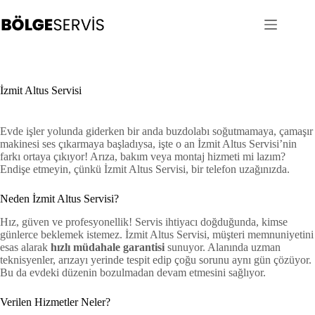
Skip
to
content
İzmit Altus Servisi
Evde işler yolunda giderken bir anda buzdolabı soğutmamaya, çamaşır
makinesi ses çıkarmaya başladıysa, işte o an İzmit Altus Servisi’nin
farkı ortaya çıkıyor! Arıza, bakım veya montaj hizmeti mi lazım?
Endişe etmeyin, çünkü İzmit Altus Servisi, bir telefon uzağınızda.
Neden İzmit Altus Servisi?
Hız, güven ve profesyonellik! Servis ihtiyacı doğduğunda, kimse
günlerce beklemek istemez. İzmit Altus Servisi, müşteri memnuniyetini
esas alarak
hızlı müdahale garantisi
sunuyor. Alanında uzman
teknisyenler, arızayı yerinde tespit edip çoğu sorunu aynı gün çözüyor.
Bu da evdeki düzenin bozulmadan devam etmesini sağlıyor.
Verilen Hizmetler Neler?