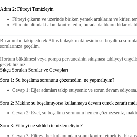
Adım 2: Filtreyi Temizleyin
Filtreyi çıkarın ve üzerinde biriken yemek artıklarını ve kirleri te
Filtrenin altındaki alanı kontrol edin, burada da tıkanıklıklar olabil
Bu adımları takip ederek Altus bulaşık makinesinin su boşaltma sorunla
sorularınıza geçelim.
Hortum bükülmesi veya pompa pervanesinin sıkışması tahliyeyi engeller
geçebilirsiniz.
Sıkça Sorulan Sorular ve Cevapları
Soru 1: Su boşaltma sorununu çözemedim, ne yapmalıyım?
Cevap 1: Eğer adımları takip ettiyseniz ve sorun devam ediyorsa, 
Soru 2: Makine su boşaltmıyorsa kullanmaya devam etmek zararlı mıdı
Cevap 2: Evet, su boşaltma sorununu hemen çözmezseniz, makine 
Soru 3: Filtreyi ne sıklıkla temizlemeliyim?
Cevap 3: Filtreyi her kullanımdan sonra kontrol etmek iyi bir alışk