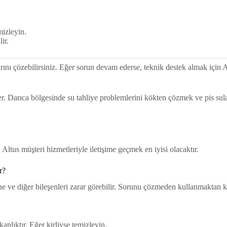
mizleyin.
ir.
rını çözebilirsiniz. Eğer sorun devam ederse, teknik destek almak için 
. Darıca bölgesinde su tahliye problemlerini kökten çözmek ve pis sul
Altus müşteri hizmetleriyle iletişime geçmek en iyisi olacaktır.
r?
ve diğer bileşenleri zarar görebilir. Sorunu çözmeden kullanmaktan k
anlıktır. Eğer kirliyse temizleyin.