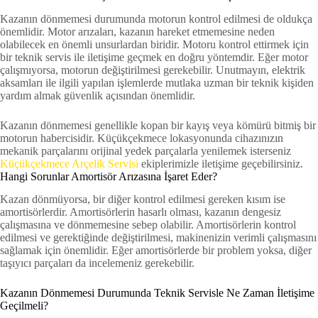
Kazanın dönmemesi durumunda motorun kontrol edilmesi de oldukça
önemlidir. Motor arızaları, kazanın hareket etmemesine neden
olabilecek en önemli unsurlardan biridir. Motoru kontrol ettirmek için
bir teknik servis ile iletişime geçmek en doğru yöntemdir. Eğer motor
çalışmıyorsa, motorun değiştirilmesi gerekebilir. Unutmayın, elektrik
aksamları ile ilgili yapılan işlemlerde mutlaka uzman bir teknik kişiden
yardım almak güvenlik açısından önemlidir.
Kazanın dönmemesi genellikle kopan bir kayış veya kömürü bitmiş bir
motorun habercisidir. Küçükçekmece lokasyonunda cihazınızın
mekanik parçalarını orijinal yedek parçalarla yenilemek isterseniz
Küçükçekmece Arçelik Servisi
ekiplerimizle iletişime geçebilirsiniz.
Hangi Sorunlar Amortisör Arızasına İşaret Eder?
Kazan dönmüyorsa, bir diğer kontrol edilmesi gereken kısım ise
amortisörlerdir. Amortisörlerin hasarlı olması, kazanın dengesiz
çalışmasına ve dönmemesine sebep olabilir. Amortisörlerin kontrol
edilmesi ve gerektiğinde değiştirilmesi, makinenizin verimli çalışmasını
sağlamak için önemlidir. Eğer amortisörlerde bir problem yoksa, diğer
taşıyıcı parçaları da incelemeniz gerekebilir.
Kazanın Dönmemesi Durumunda Teknik Servisle Ne Zaman İletişime
Geçilmeli?