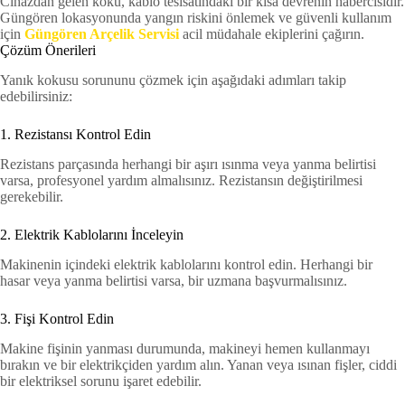
Cihazdan gelen koku, kablo tesisatındaki bir kısa devrenin habercisidir.
Güngören lokasyonunda yangın riskini önlemek ve güvenli kullanım
için
Güngören Arçelik Servisi
acil müdahale ekiplerini çağırın.
Çözüm Önerileri
Yanık kokusu sorununu çözmek için aşağıdaki adımları takip
edebilirsiniz:
1. Rezistansı Kontrol Edin
Rezistans parçasında herhangi bir aşırı ısınma veya yanma belirtisi
varsa, profesyonel yardım almalısınız. Rezistansın değiştirilmesi
gerekebilir.
2. Elektrik Kablolarını İnceleyin
Makinenin içindeki elektrik kablolarını kontrol edin. Herhangi bir
hasar veya yanma belirtisi varsa, bir uzmana başvurmalısınız.
3. Fişi Kontrol Edin
Makine fişinin yanması durumunda, makineyi hemen kullanmayı
bırakın ve bir elektrikçiden yardım alın. Yanan veya ısınan fişler, ciddi
bir elektriksel sorunu işaret edebilir.