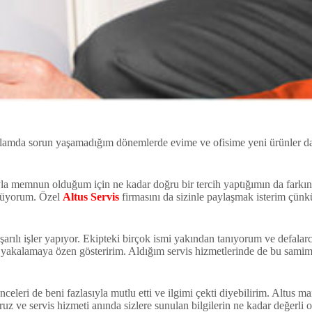
anlamda sorun yaşamadığım dönemlerde evime ve ofisime yeni ürünler 
la memnun olduğum için ne kadar doğru bir tercih yaptığımın da farkın
ünüyorum. Özel
Altus Servis
firmasını da sizinle paylaşmak isterim çünkü 
aşarılı işler yapıyor. Ekipteki birçok ismi yakından tanıyorum ve defalarca
akalamaya özen gösteririm. Aldığım servis hizmetlerinde de bu samimiy
eleri de beni fazlasıyla mutlu etti ve ilgimi çekti diyebilirim. Altus mark
iyoruz ve servis hizmeti anında sizlere sunulan bilgilerin ne kadar değerli