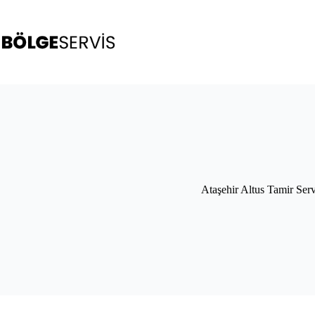
Skip
to
content
Ataşehir Altus Tamir Serv