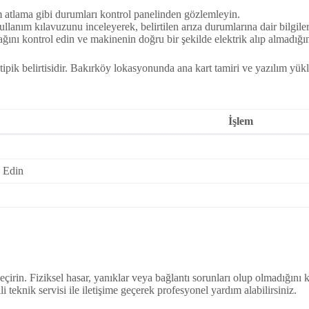
 atlama gibi durumları kontrol panelinden gözlemleyin.
lanım kılavuzunu inceleyerek, belirtilen arıza durumlarına dair bilgiler
nı kontrol edin ve makinenin doğru bir şekilde elektrik alıp almadığını
ipik belirtisidir. Bakırköy lokasyonunda ana kart tamiri ve yazılım yük
İşlem
 Edin
irin. Fiziksel hasar, yanıklar veya bağlantı sorunları olup olmadığını k
 teknik servisi ile iletişime geçerek profesyonel yardım alabilirsiniz.