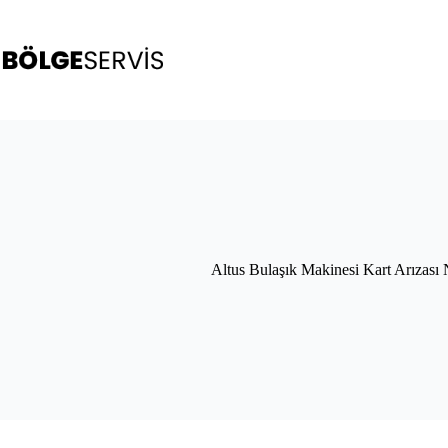
Skip
to
content
Altus Bulaşık Makinesi Kart Arızası N