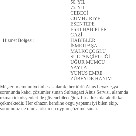
50. YIL
75. YIL
CEBECİ
CUMHURİYET
ESENTEPE
ESKİ HABİPLER
GAZİ
Hizmet Bölgesi:
HABİBLER
İSMETPAŞA
MALKOÇOĞLU
SULTANÇİFTLİĞİ
UĞUR MUMCU
YAYLA
YUNUS EMRE
ZÜBEYDE HANIM
Müşteri memnuniyetini esas alarak, her türlü Altus beyaz eşya
sorununda kalıcı çözümler sunan Sultangazi Altus Servisi, alanında
uzman teknisyenleri ile güvenebileceğiniz bir adres olarak dikkat
çekmektedir. Her cihazın kendine özgü yapısını iyi bilen ekip,
sorununuz ne olursa olsun en uygun çözümü sunar.