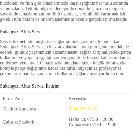
buzdolabı ve fırın gibi cihazlarınızda karşılaştığınız her türlü sorunda
yanınızdadır. Teknik bilgi ve deneyimle donatılmış uzman ekipleri
sayesinde cihazlarınızın ömrünü uzatmak, verimliliğini artırmak için
gerekli tüm bakım ve onarım işlemlerini özenle gerçekleştirmektedir.
Sultangazi Altus Servisi
Servis hizmetinde müşteriye sağladığı hızlı çözümlerle öne çıkan
Sultangazi Altus Servisi, cihaz arızalarında aynı gün içinde müdahale
ederek, günlük yaşamınızın aksamamasını sağlar. Orijinal yedek parça
kullanımı ve yapılan işçiliğe verilen garanti ile hizmet kalitesini daima
en üst seviyede tutar. Cihazınızda meydana gelen küçük bir arızadan
komple parça değişimine kadar her türlü ihtiyacınıza profesyonel
çözümler sunarak, uzun süreli kullanım sağlamanıza yardımcı olur.
Sultangazi Altus Servisi İletişim:
Firma Adı:
Servistix
Telefon Numarası:
0850 259 74 72
Hafta içi: 07:30 – 20:00
Çalışma Saatleri:
Cumartesi: 07:30 – 19:30