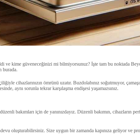
eldi ve kime güveneceğinizi mi bilmiyorsunuz? İşte tam bu noktada Bey
n burada.
 işçiliğiyle cihazlarınızın ömrünü uzatır. Buzdolabınız soğutmuyor, çama
esinde, aynı sorunla tekrar karşılaşma endişesi yaşamazsınız.
düzenli bakımları için de yanınızdayız. Düzenli bakımın, cihazların perfo
randevu oluşturabilirsiniz. Size uygun bir zamanda kapınıza geliyor ve 