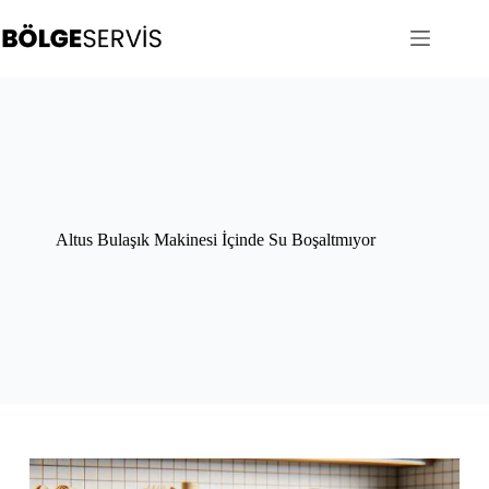
Skip
to
content
Altus Bulaşık Makinesi İçinde Su Boşaltmıyor